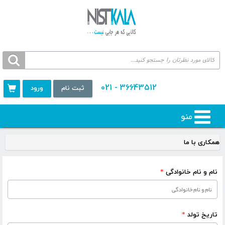
36643512 - 021
ثبت نام
ورود
منو
همکاری با ما
نام و نام خانوادگی
*
تاریخ تولد
*