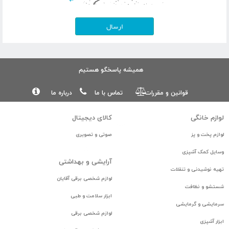
همیشه پاسخگو هستیم
قوانین و مقررات
تماس با ما
درباره ما
لوازم خانگی
كالای ديجيتال
همکاری با نیست کالا
info@nistkala.com
لوازم پخت و پز
صوتی و تصویری
36643512 - 021
وسایل کمک آشپزی
آرایشی و بهداشتی
تهیه نوشیدنی و تنقلات
لوازم شخصی برقی آقایان
شستشو و نظافت
ابزار سلامت و طبی
سرمایشی و گرمایشی
لوازم شخصی برقی
ابزار آشپزی