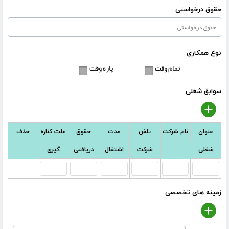
حقوق درخواستی
نوع همکاری
تمام وقت
پاره وقت
سوابق شغلی
عنوان
نام شرکت
تلفن
مدت
حقوق
علت کناره
حذف
شغلی
شرکت
اشتغال
دریافتی
گیری
زمینه های تخصصی