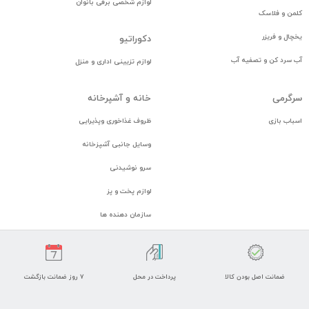
لوازم شخصی برقی بانوان
کلمن و فلاسک
یخچال و فریزر
دكوراتيو
آب سرد کن و تصفیه آب
لوازم تزيينی اداری و منزل
سرگرمی
خانه و آشپرخانه
اسباب بازی
ظروف غذاخوری وپذیرایی
وسایل جانبی آشپزخانه
سرو نوشیدنی
لوازم پخت و پز
سازمان دهنده ها
ضمانت اصل بودن کالا
پرداخت در محل
7 روز ضمانت بازگشت