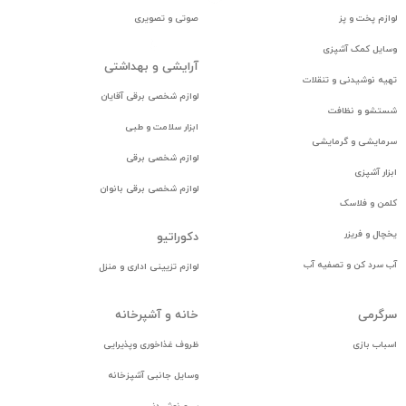
همکاری با نیست کالا
info@nistkala.com
لوازم پخت و پز
صوتی و تصویری
36643512 - 021
وسایل کمک آشپزی
آرایشی و بهداشتی
تهیه نوشیدنی و تنقلات
لوازم شخصی برقی آقایان
شستشو و نظافت
ابزار سلامت و طبی
سرمایشی و گرمایشی
لوازم شخصی برقی
ابزار آشپزی
لوازم شخصی برقی بانوان
کلمن و فلاسک
یخچال و فریزر
دكوراتيو
آب سرد کن و تصفیه آب
لوازم تزيينی اداری و منزل
سرگرمی
خانه و آشپرخانه
اسباب بازی
ظروف غذاخوری وپذیرایی
وسایل جانبی آشپزخانه
سرو نوشیدنی