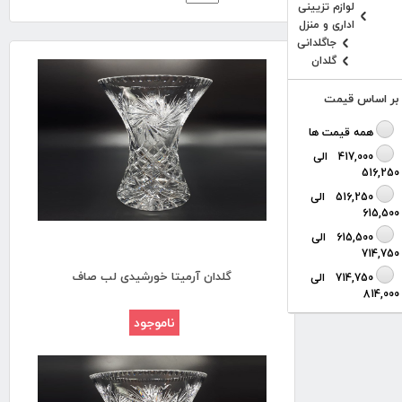
لوازم تزيينی
اداری و منزل
جاگلدانی
گلدان
بر اساس قیمت
همه قیمت ها
417,000 الی
516,250
516,250 الی
615,500
615,500 الی
714,750
گلدان آرمیتا خورشیدی لب صاف
714,750 الی
814,000
ناموجود