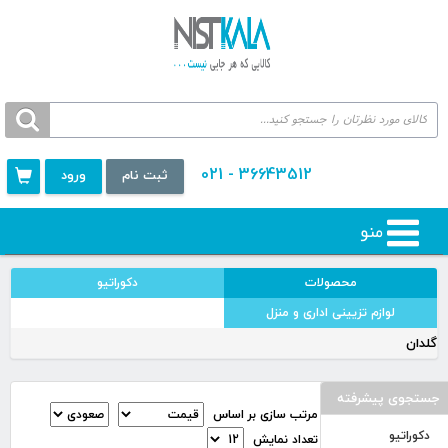
36643512 - 021
ثبت نام
ورود
منو
محصولات
دكوراتيو
لوازم تزيينی اداری و منزل
گلدان
جستجوی پیشرفته
مرتب سازی بر اساس
دكوراتيو
تعداد نمایش