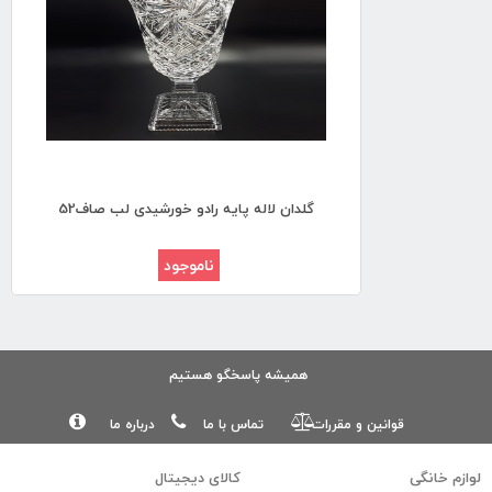
گلدان لاله پایه رادو خورشیدی لب صاف52
ناموجود
همیشه پاسخگو هستیم
قوانین و مقررات
تماس با ما
درباره ما
لوازم خانگی
كالای ديجيتال