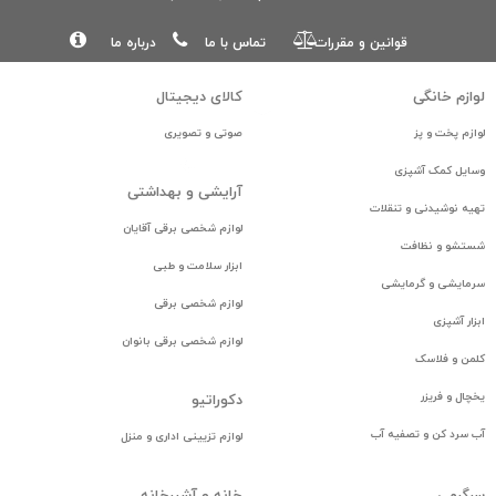
قوانین و مقررات
تماس با ما
درباره ما
لوازم خانگی
كالای ديجيتال
همکاری با نیست کالا
info@nistkala.com
لوازم پخت و پز
صوتی و تصویری
36643512 - 021
وسایل کمک آشپزی
آرایشی و بهداشتی
تهیه نوشیدنی و تنقلات
لوازم شخصی برقی آقایان
شستشو و نظافت
ابزار سلامت و طبی
سرمایشی و گرمایشی
لوازم شخصی برقی
ابزار آشپزی
لوازم شخصی برقی بانوان
کلمن و فلاسک
یخچال و فریزر
دكوراتيو
آب سرد کن و تصفیه آب
لوازم تزيينی اداری و منزل
سرگرمی
خانه و آشپرخانه