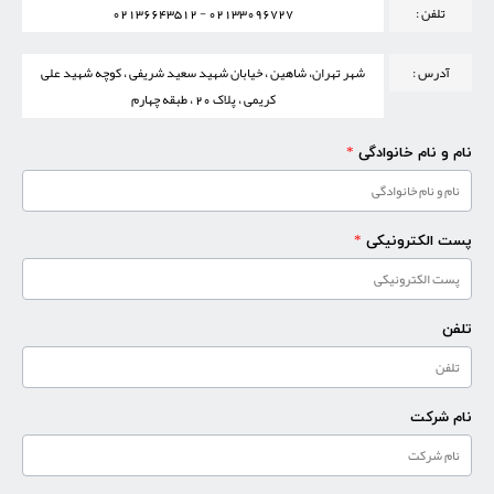
تلفن :
02133096727 - 02136643512
آدرس :
شهر تهران، شاهین ، خیابان شهید سعید شریفی ، کوچه شهید علی
کریمی ، پلاک 20 ، طبقه چهارم
نام و نام خانوادگی
*
پست الکترونیکی
*
تلفن
نام شرکت