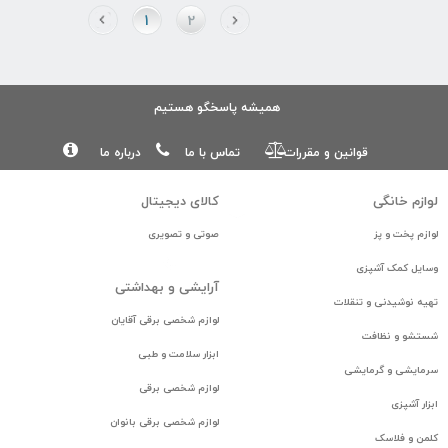
1
2
همیشه پاسخگو هستیم
قوانین و مقررات
تماس با ما
درباره ما
لوازم خانگی
كالای ديجيتال
همکاری با نیست کالا
info@nistkala.com
لوازم پخت و پز
صوتی و تصویری
36643512 - 021
وسایل کمک آشپزی
آرایشی و بهداشتی
تهیه نوشیدنی و تنقلات
لوازم شخصی برقی آقایان
شستشو و نظافت
ابزار سلامت و طبی
سرمایشی و گرمایشی
لوازم شخصی برقی
ابزار آشپزی
لوازم شخصی برقی بانوان
کلمن و فلاسک