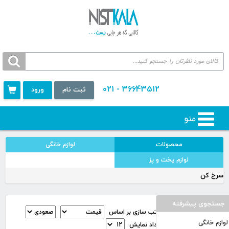
36643512 - 021
ثبت نام
ورود
منو
محصولات
لوازم خانگی
لوازم پخت و پز
سرخ کن
جستجوی پیشرفته
مرتب سازی بر اساس
لوازم خانگی
تعداد نمایش