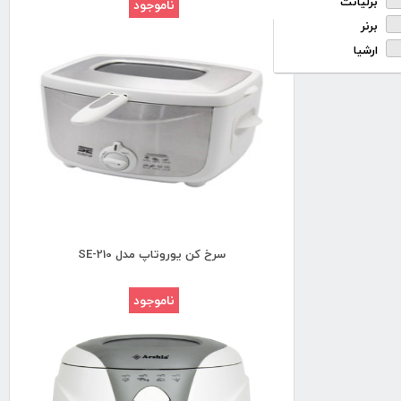
برلیانت
ناموجود
برنر
ارشیا
سرخ کن یوروتاپ مدل SE-210
ناموجود