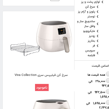
لوازم پخت و پز
سرخ کن
پلوپز و آرام پز
توستر
ساندویچ ساز و
وافل ساز
مایکروویو
زودپز
بخارپز
فر
سرویس
قابلمه
 اساس قیمت
همه قیمت ها
سرخ کن فیلیپس سری Viva Collection
290,000 الی
942,
ناموجود
942,500 الی
1,595,
1,595,000 الی
2,247,