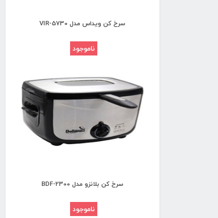
سرخ کن ویداس مدل VIR-5730
ناموجود
سرخ کن بلانزو مدل BDF-2300
ناموجود