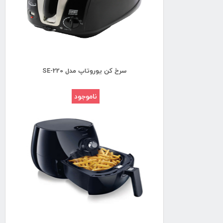
سرخ کن یوروتاپ مدل SE-220
ناموجود