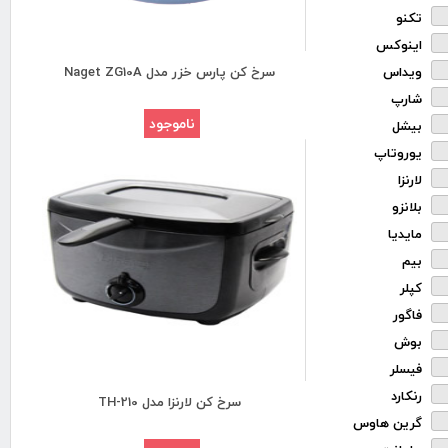
تکنو
اینوکس
ویداس
سرخ کن پارس خزر مدل Naget ZG10A
شارپ
ناموجود
بیشل
یوروتاپ
لارنزا
بلانزو
مایدیا
بیم
کپلر
فاگور
بوش
فیسلر
رنکارد
سرخ کن لارنزا مدل TH-210
گرین هاوس