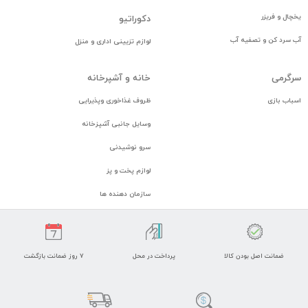
یخچال و فریزر
دكوراتيو
آب سرد کن و تصفیه آب
لوازم تزيينی اداری و منزل
سرگرمی
خانه و آشپرخانه
اسباب بازی
ظروف غذاخوری وپذیرایی
وسایل جانبی آشپزخانه
سرو نوشیدنی
لوازم پخت و پز
سازمان دهنده ها
ضمانت اصل بودن کالا
پرداخت در محل
7 روز ضمانت بازگشت