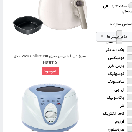
2,247,500 الی
2,900,
اساس سازنده
فیلیپس
حذف فیلتر ها
تفال
بلک اند دکر
سرخ کن فیلیپس سری Viva Collection مدل
مولینکس
HD9225
پارس خزر
ناموجود
گوسونیک
سامسونگ
ال جی
پاناسونیک
فلر
ناسا الکتریک
آرزوم
هاردستون