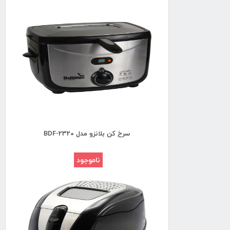
سرخ کن بلانزو مدل BDF-2320
ناموجود